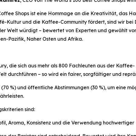
 Ramírez
, CEO von
The World’s 100 Best Coffee Shops wit
 Coffee Shops ist eine Hommage an die Kreativität, das H
é-Kultur und die Kaffee-Community fördert, sind wir bei D
 der Welt würdigt – bewertet von Experten und gewählt vo
en-Pazifik, Naher Osten und Afrika.
 Jury, die sich aus mehr als 800 Fachleuten aus der Kaff
t durchführen – so wird ein fairer, sorgfältiger und repr
 (70 %) und öffentliche Abstimmungen (30 %), um eine mög
hrleisten.
kriterien sind:
fil, Aroma, Konsistenz und die Verwendung hochwertiger