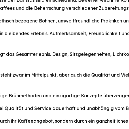
isse der Baristas sind entscheidend. Bewertet wird ihre 
 Kaffees und die Beherrschung verschiedener Zubereitungs
r ethisch bezogene Bohnen, umweltfreundliche Praktiken u
r ein bleibendes Erlebnis. Aufmerksamkeit, Freundlichkeit 
gt das Gesamterlebnis. Design, Sitzgelegenheiten, Lichtk
 steht zwar im Mittelpunkt, aber auch die Qualität und V
uartige Brühmethoden und einzigartige Konzepte überzeuge
ei Qualität und Service dauerhaft und unabhängig vom Besu
rch ihr Kaffeeangebot, sondern durch ein ganzheitliches u