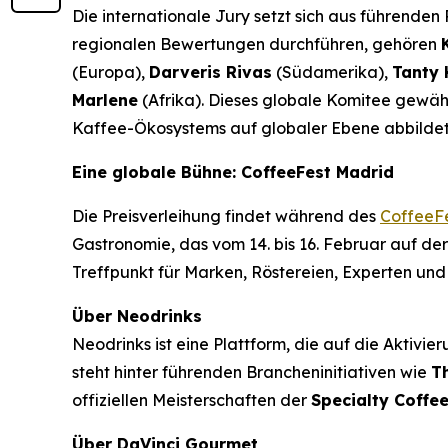
Die internationale Jury setzt sich aus führende
regionalen Bewertungen durchführen, gehören
(Europa),
Darveris Rivas
(Südamerika),
Tanty 
Marlene
(Afrika). Dieses globale Komitee gewährl
Kaffee-Ökosystems auf globaler Ebene abbildet
Eine globale Bühne: CoffeeFest Madrid
Die Preisverleihung findet während des
CoffeeF
Gastronomie, das vom 14. bis 16. Februar auf der
Treffpunkt für Marken, Röstereien, Experten und
Über Neodrinks
Neodrinks ist eine Plattform, die auf die Aktivie
steht hinter führenden Brancheninitiativen wie
T
offiziellen Meisterschaften der
Specialty Coffee
Über DaVinci Gourmet