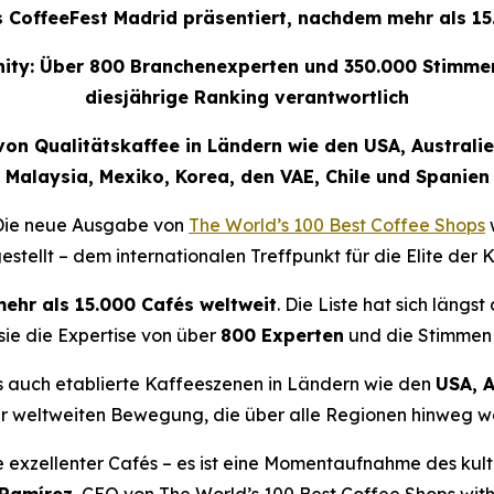
s CoffeeFest Madrid präsentiert, nachdem mehr als 1
ty: Über 800 Branchenexperten und 350.000 Stimmen 
diesjährige Ranking verantwortlich
on Qualitätskaffee in Ländern wie den USA, Australien
Malaysia, Mexiko, Korea, den VAE, Chile und Spanien
Die neue Ausgabe von
The World’s 100 Best Coffee Shops
estellt – dem internationalen Treffpunkt für die Elite der 
ehr als 15.000 Cafés weltweit
. Die Liste hat sich längs
 sie die Expertise von über
800 Experten
und die Stimmen
s auch etablierte Kaffeeszenen in Ländern wie den
USA, A
er weltweiten Bewegung, die über alle Regionen hinweg 
e exzellenter Cafés – es ist eine Momentaufnahme des kultu