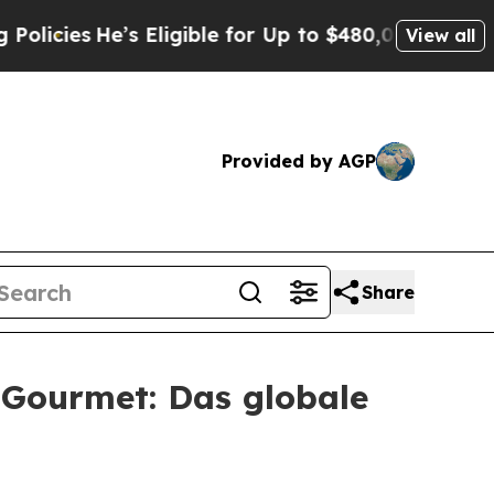
He’s Eligible for Up to $480,000 After Being Wro
View all
Provided by AGP
Share
 Gourmet: Das globale