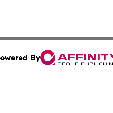
owered By
ubmit Press Release
Terms & Conditions
Copyright/DMCA
 dba Affinity Group Publishing & Northern Mariana Islands 
Cookie Settings / Your Privacy Choices