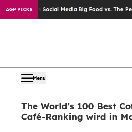
es on Social Media
Big Food vs. The People. Big 
AGP PICKS
Menu
The World’s 100 Best Co
Café-Ranking wird in M