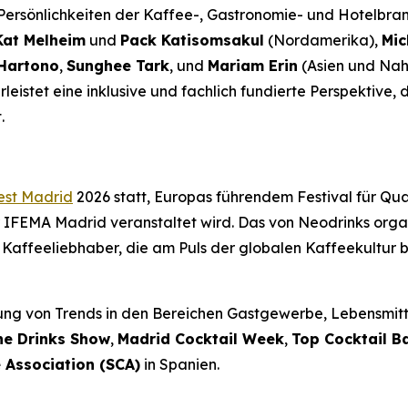
n Persönlichkeiten der Kaffee-, Gastronomie- und Hotelbr
Kat Melheim
und
Pack Katisomsakul
(Nordamerika),
Mic
Hartono
,
Sunghee Tark
, und
Mariam Erin
(Asien und Nah
eistet eine inklusive und fachlich fundierte Perspektive, d
.
est Madrid
2026 statt, Europas führendem Festival für Qu
 IFEMA Madrid veranstaltet wird. Das von Neodrinks organi
 Kaffeeliebhaber, die am Puls der globalen Kaffeekultur b
rung von Trends in den Bereichen Gastgewerbe, Lebensmittel
he Drinks Show
,
Madrid Cocktail Week
,
Top Cocktail B
 Association (SCA)
in Spanien.